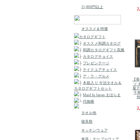
11,000円以上
2
オススメ＆特価
カタログギフト
├
オススメ和調カタログ
├
和調カタログギフト高雅
├
カタログチョイス
├
プレゼンテージ
├
テイクユアチョイス
├
ア・ラ・グルメ
【香
├
木箱入り 今治タオル＆
ツ 
菓子
カタログギフトセット
千寿
├
Maid In Japan まほらま
包
└
代御膳
2
タオル他
寝具類
キッチンウェア
食器・テーブルウェア