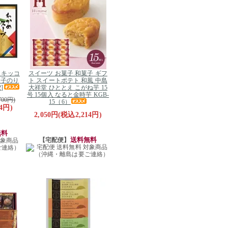
】キッコ
スイーツ お菓子 和菓子 ギフ
白子のり
ト スイートポテト 和風 中島
]
大祥堂 ひととえ こがね芋 15
号 15個入 なると金時芋 KGB-
700円)
15（6）
4円)
2,050円(税込2,214円)
無料
送料無料
【宅配便】