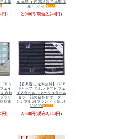
 日本製
ル 無漂白 綿 高品質 日本製 国
産 PE-2520
4円)
2,040円(税込2,244円)
FILA
【香典返し 送料無料】 GAP
 フェイ
ギャップ タオル ギフト フェ
詰め合わ
イスタオル ウォッシュタオル
 ブラン
セット 詰め合わせ ボーダー
繊維雑貨
シンプル 綿 ブランド 人気 54-
3049200
4円)
2,040円(税込2,244円)