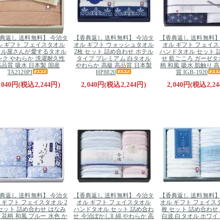
典返し 送料無料】 今治タ
【香典返し 送料無料】 今治タ
【香典返し 送料無料】
ル ギフト フェイスタオル
オル ギフト ウォッシュタオル
オル ギフト フェイ
オル屋さんが愛するタオル
2枚 セット 詰め合わせ ホテル
ハンドタオル セット 
ンク やわらか 洗濯耐久性
タイプ プレミアム 白タオル
せ 藍ごころ ガーゼタ
高品質 吸水 日本製 国産
やわらか 高級 高品質 日本製
柄 和風 吸水 肌触り 
TA2120PI
HP8820
質 IGB-1920
,040円(税込2,244円)
2,040円(税込2,244円)
2,040円(税込2,24
典返し 送料無料】 今治タ
【香典返し 送料無料】 今治タ
【香典返し 送料無料】
 ギフト フェイスタオル 2
オル ギフト フェイスタオル
オル ギフト フェイスタ
セット 詰め合わせ はなみ
ハンドタオル セット 詰め合わ
枚 セット 詰め合わせ
 花柄 和風 ブルー 水色 か
せ 今治ぼかしll 綿 やわらか 高
白波 白タオル ホワイ