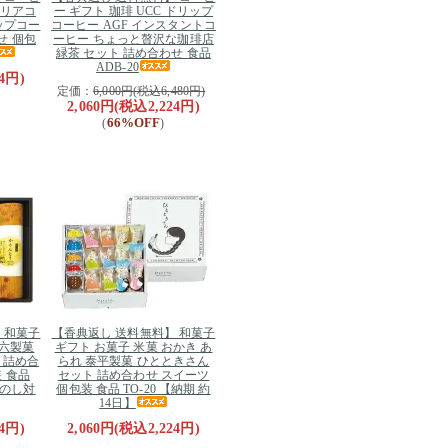
トリアコ
ー ギフト 珈琲 UCC ドリップ
ップコー
コーヒー AGF インスタントコ
せ 個包
ーヒー ちょっと贅沢な珈琲店
緑茶 セット 詰め合わせ 食品
ADB-20
4円)
定価：
6,000円(税込6,480円)
2,060円(税込2,224円)
66%OFF
(
)
 和菓子
【香典返し 送料無料】 和菓子
兼六製菓
ギフト お菓子 米菓 おかき あ
 詰め合
られ 泰平製菓 ひとときさん
 食品
セット 詰め合わせ スイーツ
外のし対
個包装 食品 TO-20 【納期 約
14日】
4円)
2,060円(税込2,224円)