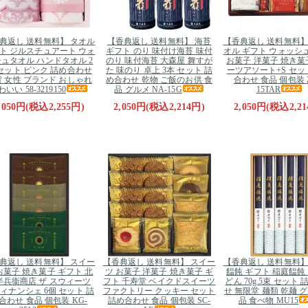
典返し 送料無料】 タオル
【香典返し 送料無料】 海苔
【香典返し 送料無料】
ト ジルスチュアート ウォ
ギフト のり 味付け海苔 味付
オル ギフト ウォッシ
ュタオル ハンドタオル 2
のり 味付海苔 大森屋 舞すが
お菓子 洋菓子 焼き菓
セット ピンク 詰め合わせ
た 味のり 卓上 3本 セット 詰
ーツアソート+S セッ
 女性 ブランド おしゃれ
め合わせ 乾物 ご飯のお供 食
合わせ 食品 個包装 Z
いい 58-3219150
品 グルメ NA-15G
15TAR
,050円(税込2,255円)
2,050円(税込2,214円)
2,050円(税込2,21
典返し 送料無料】 スイー
【香典返し 送料無料】 スイー
【香典返し 送料無料】
お菓子 焼き菓子 ギフト 北
ツ お菓子 洋菓子 焼き菓子 ギ
饂飩 ギフト 稲庭饂飩
半兵衞商店 ザ スウィーツ
フト 千寿堂 ベイクドスイーツ
どん 70g 5束 セット
ィナンシェ 6個 セット 詰
ファクトリー クッキー セット
せ 無限堂 麺類 乾麺 
合わせ 食品 個包装 KG-
詰め合わせ 食品 個包装 SC-
品 食べ物 MU15