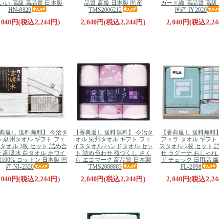
いい 高級 高品質 日本製
品質 高級 日本製 国産
ガード織 高品質 高級
HN-8820
TMS2006212
国産 IY2020
,040円(税込2,244円)
2,040円(税込2,244円)
2,040円(税込2,24
典返し 送料無料】 今治タ
【香典返し 送料無料】 今治タ
【香典返し 送料無料】 
 泉州タオル ギフト フェ
オル 泉州タオル ギフト フェ
フィラ タオル ギフト
タオル 2枚 セット 詰め合
イスタオル ハンドタオル セッ
スタオル 2枚 セット 
 高吸水 白タオル ホワイ
ト 詰め合わせ 桜づくし さく
せ ラグーナ おしゃれ
綿100% コットン 日本製 国
ら エコマーク 高品質 日本製
ド チェック 日用品 
産 NI-2320
TMS2008803
FL-2098
,040円(税込2,244円)
2,040円(税込2,244円)
2,040円(税込2,24