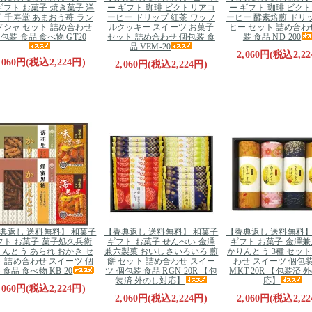
ギフト お菓子 焼き菓子 洋
ー ギフト 珈琲 ビクトリアコ
ー ギフト 珈琲 ビク
 千寿堂 あまおう苺 ラン
ーヒー ドリップ 紅茶 ワッフ
ーヒー 酵素焙煎 ドリ
ドシャ セット 詰め合わせ
ルクッキー スイーツ お菓子
ヒー セット 詰め合わ
包装 食品 食べ物 GT20
セット 詰め合わせ 個包装 食
装 食品 ND-200
品 VEM-20
2,060円(税込2,22
,060円(税込2,224円)
2,060円(税込2,224円)
典返し 送料無料】 和菓子
【香典返し 送料無料】 和菓子
【香典返し 送料無料】
フト お菓子 菓子処久兵衛
ギフト お菓子 せんべい 金澤
ギフト お菓子 金澤
んとう あられ おかき セ
兼六製菓 おいしさいろいろ 煎
かりんとう 3種 セット
 詰め合わせ スイーツ 個
餅 セット 詰め合わせ スイー
わせ スイーツ 個包装
 食品 食べ物 KB-20
ツ 個包装 食品 RGN-20R 【包
MKT-20R 【包装済 
装済 外のし対応】
応】
,060円(税込2,224円)
2,060円(税込2,224円)
2,060円(税込2,22