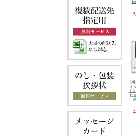
わ
2
【香
オル
イス
わせ
ト 
2