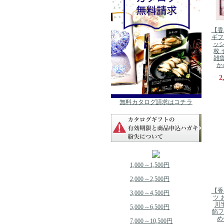
【香
ギフ
ッシ
枚 
雑貨
かわ
2
無料カタログ請求はコチラ
1,000～1,500円
2,000～2,500円
【香
3,000～4,500円
ツ 
川
5,000～6,500円
餡フ
め
7,000～10,500円