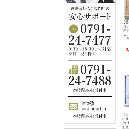
【香
オ
タ
ピ
2
【香
オル
枚 
ずき