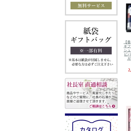
【香
ギフ
シュ
ビバ
ガ
2