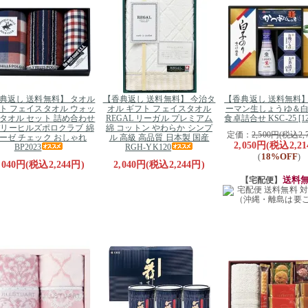
典返し 送料無料】 タオル
【香典返し 送料無料】 今治タ
【香典返し 送料無料
ト フェイスタオル ウォッ
オル ギフト フェイスタオル
ーマン生しょうゆ＆
タオル セット 詰め合わせ
REGAL リーガル プレミアム
食卓詰合せ KSC-25 [12
リーヒルズポロクラブ 綿
綿 コットン やわらか シンプ
定価：
2,500円(税込2,
ーゼ チェック おしゃれ
ル 高級 高品質 日本製 国産
2,050円(税込2,21
BP2023
RGH-YK120
18%OFF
(
)
,040円(税込2,244円)
2,040円(税込2,244円)
送料
【宅配便】