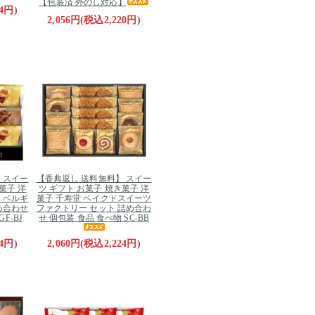
【包装済 外のし対応】
4円)
2,056円(税込2,220円)
 スイー
【香典返し 送料無料】 スイー
菓子 洋
ツ ギフト お菓子 焼き菓子 洋
 ベルギ
菓子 千寿堂 ベイクドスイーツ
め合わせ
ファクトリー セット 詰め合わ
F-BJ
せ 個包装 食品 食べ物 SC-BB
4円)
2,060円(税込2,224円)