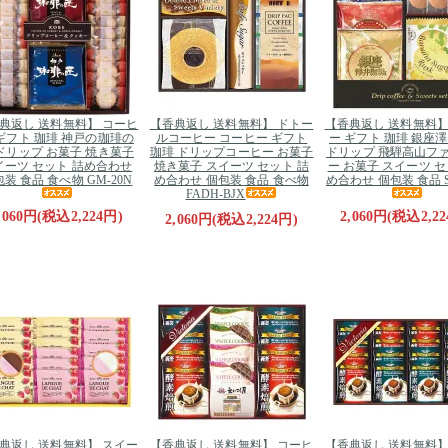
典返し 送料無料】 コーヒ
【香典返し 送料無料】 ドトー
【香典返し 送料無料】
ギフト 珈琲 神戸の珈琲の
ルコーヒー コーヒー ギフト
ー ギフト 珈琲 銀座
ドリップ お菓子 焼き菓子
珈琲 ドリップコーヒー お菓子
ドリップ 飛騨高山フ
イーツ セット 詰め合わせ
焼き菓子 スイーツ セット 詰
ー お菓子 スイーツ セ
装 食品 食べ物 GM-20N
め合わせ 個包装 食品 食べ物
め合わせ 個包装 食品 S
FADH-BJX
,060円(税込2,224円)
2,060円(税込2,22
2,060円(税込2,224円)
典返し 送料無料】 スイー
【香典返し 送料無料】 コーヒ
【香典返し 送料無料】