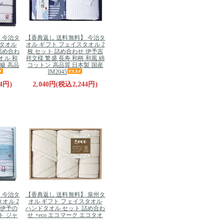
 今治タ
【香典返し 送料無料】 今治タ
スタオル
オル ギフト フェイスタオル 2
詰め合わ
枚 セット 詰め合わせ 伊予吉
オル 和
祥文様 繁盛 長寿 和柄 和風 綿
高級 高品
コットン 高品質 日本製 国産
IM2045
4円)
2,040円(税込2,244円)
 今治タ
【香典返し 送料無料】 泉州タ
オル 2
オル ギフト フェイスタオル
 伊予の
ハンドタオル セット 詰め合わ
ト ジャ
せ +eco エコマーク エコタオ