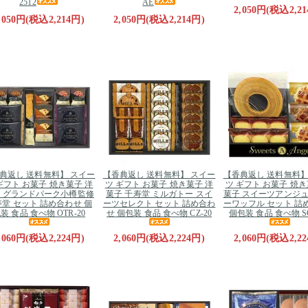
2512
AE
2,050円(税込2,21
,050円(税込2,214円)
2,050円(税込2,214円)
典返し 送料無料】 スイー
【香典返し 送料無料】 スイー
【香典返し 送料無料】
ギフト お菓子 焼き菓子 洋
ツ ギフト お菓子 焼き菓子 洋
ツ ギフト お菓子 焼き
 グランドパーク小樽監修
菓子 千寿堂 ミルガトー スイ
菓子 スイーツアンジュ
堂 セット 詰め合わせ 個
ーツセレクト セット 詰め合わ
ーワッフル セット 詰
装 食品 食べ物 OTR-20
せ 個包装 食品 食べ物 CZ-20
個包装 食品 食べ物 SG
,060円(税込2,224円)
2,060円(税込2,224円)
2,060円(税込2,22