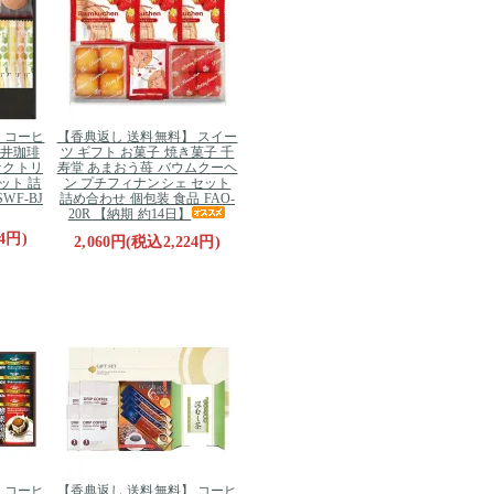
 コーヒ
【香典返し 送料無料】 スイー
澤井珈琲
ツ ギフト お菓子 焼き菓子 千
ァクトリ
寿堂 あまおう苺 バウムクーヘ
ット 詰
ン プチフィナンシェ セット
WF-BJ
詰め合わせ 個包装 食品 FAO-
20R 【納期 約14日】
4円)
2,060円(税込2,224円)
 コーヒ
【香典返し 送料無料】 コーヒ