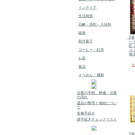
インテリア
生活雑貨
石鹸・洗剤・入浴剤
線香
【香
和洋菓子
ー 
匠 
コーヒー・紅茶
ス
個包
お茶
2
食品
そうめん・麺類
法要の手順、葬儀・法要
の流れ
遺品の整理と相続につい
て
各種手続き
諸手続きチェックリスト
【香