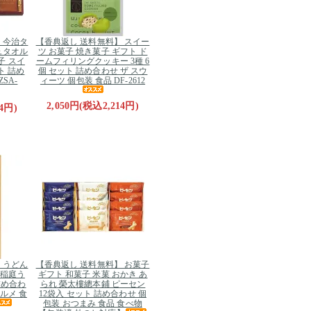
 今治タ
【香典返し 送料無料】 スイー
ュタオル
ツ お菓子 焼き菓子 ギフト ド
子 スイ
ームフィリングクッキー 3種 6
ト 詰め
個 セット 詰め合わせ ザ スウ
SA-
ィーツ 個包装 食品 DF-2612
2,050円(税込2,214円)
4円)
 うどん
【香典返し 送料無料】 お菓子
 稲庭う
ギフト 和菓子 米菓 おかき あ
 詰め合わ
られ 榮太樓總本鋪 ピーセン
グルメ 食
12袋入 セット 詰め合わせ 個
包装 おつまみ 食品 食べ物