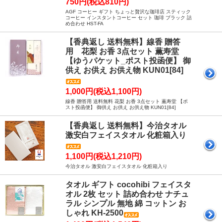
750円(税込810円)
AGF コーヒー ギフト ちょっと贅沢な珈琲店 スティック
コーヒー インスタントコーヒー セット 珈琲 ブラック 詰
め合わせ HST-FA
【香典返し 送料無料】線香 贈答
用 花梨 お香 3点セット 薫寿堂
【ゆうパケット_ポスト投函便】 御
供え お供え お供え物 KUN01[84]
1,000円(税込1,100円)
線香 贈答用 送料無料 花梨 お香 3点セット 薫寿堂 【ポ
スト投函便】 御供え お供え お供え物 KUN01[84]
【香典返し 送料無料】今治タオル
激安白フェイスタオル 化粧箱入り
1,100円(税込1,210円)
今治タオル 激安白フェイスタオル 化粧箱入り
タオル ギフト cocohibi フェイスタ
オル 2枚 セット 詰め合わせ ナチュ
ラル シンプル 無地 綿 コットン お
しゃれ KH-2500