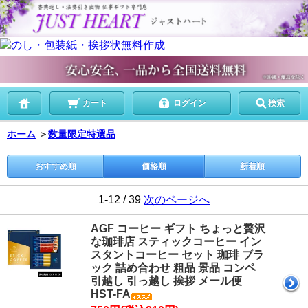
カート
ログイン
検索
ホーム
＞
数量限定特選品
おすすめ順
価格順
新着順
1-12 / 39
次のページへ
AGF コーヒー ギフト ちょっと贅沢
な珈琲店 スティックコーヒー イン
スタントコーヒー セット 珈琲 ブラ
ック 詰め合わせ 粗品 景品 コンペ
引越し 引っ越し 挨拶 メール便
HST-FA