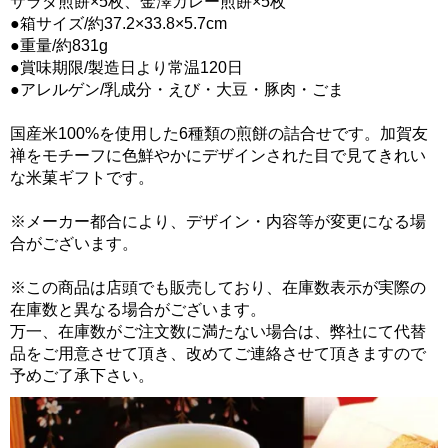
サラダ煎餅×5枚、金澤カレー煎餅×5枚
●箱サイズ/約37.2×33.8×5.7cm
●重量/約831g
●賞味期限/製造日より常温120日
●アレルゲン/乳成分・えび・大豆・豚肉・ごま
国産米100%を使用した6種類の煎餅の詰合せです。加賀友
禅をモチーフに色鮮やかにデザインされた目で見てきれい
な米菓ギフトです。
※メーカー都合により、デザイン・内容等が変更になる場
合がございます。
※この商品は店頭でも販売しており、在庫数表示が実際の
在庫数と異なる場合がございます。
万一、在庫数がご注文数に満たない場合は、弊社にて代替
品をご用意させて頂き、改めてご連絡させて頂きますので
予めご了承下さい。