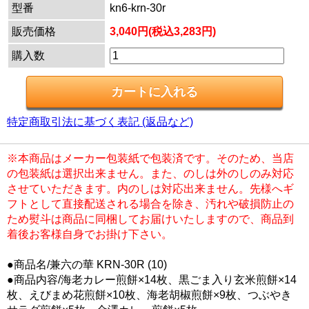
型番
kn6-krn-30r
販売価格
3,040円(税込3,283円)
購入数
特定商取引法に基づく表記 (返品など)
※本商品はメーカー包装紙で包装済です。そのため、当店
の包装紙は選択出来ません。また、のしは外のしのみ対応
させていただきます。内のしは対応出来ません。先様へギ
フトとして直接配送される場合を除き、汚れや破損防止の
ため熨斗は商品に同梱してお届けいたしますので、商品到
着後お客様自身でお掛け下さい。
●商品名/兼六の華 KRN-30R (10)
●商品内容/海老カレー煎餅×14枚、黒ごま入り玄米煎餅×14
枚、えびまめ花煎餅×10枚、海老胡椒煎餅×9枚、つぶやき