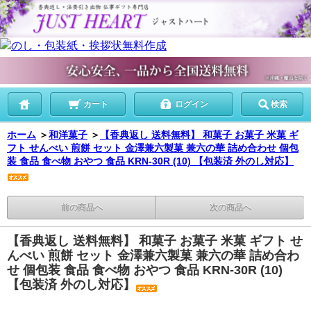
カート
ログイン
検索
ホーム
＞
和洋菓子
＞
【香典返し 送料無料】 和菓子 お菓子 米菓 ギ
フト せんべい 煎餅 セット 金澤兼六製菓 兼六の華 詰め合わせ 個包
装 食品 食べ物 おやつ 食品 KRN-30R (10) 【包装済 外のし対応】
前の商品へ
次の商品へ
【香典返し 送料無料】 和菓子 お菓子 米菓 ギフト せ
んべい 煎餅 セット 金澤兼六製菓 兼六の華 詰め合わ
せ 個包装 食品 食べ物 おやつ 食品 KRN-30R (10)
【包装済 外のし対応】