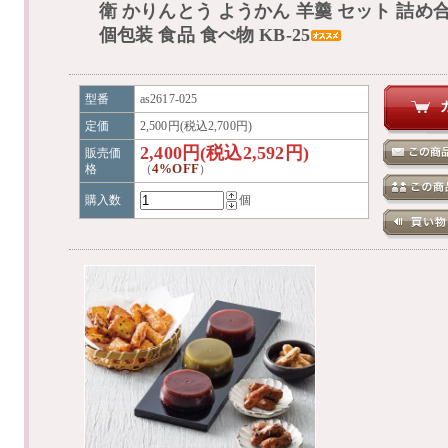
衛 かりんとう ようかん 羊羹 セット 詰め
個包装 食品 食べ物 KB-25
型番
as2617-025
定価
2,500円(税込2,700円)
2,400円(税込2,592円)
販売価
4%OFF
格
（
）
購入数
個