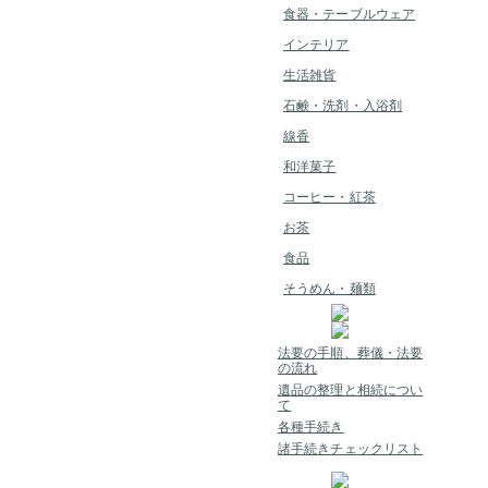
食器・テーブルウェア
インテリア
生活雑貨
石鹸・洗剤・入浴剤
線香
和洋菓子
コーヒー・紅茶
お茶
食品
そうめん・麺類
法要の手順、葬儀・法要
の流れ
遺品の整理と相続につい
て
各種手続き
諸手続きチェックリスト