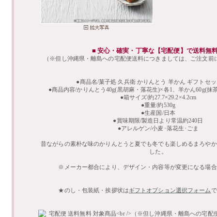
■ 安心・確実・丁寧な【宅配便】で送料無
（※但し沖縄県・離島への宅配便送料につきましては、ご注文前
●商品名/菓子処 久兵衛 かりんとう 羊かん ギフトセット 
●商品内容/かりんとう40g(黒胡麻・落花生)×各1、羊かん60g(抹
●箱サイズ/約27.7×29.2×4.2cm
●重量/約530g
●生産国/日本
●賞味期限/製造日より常温約240日
●アレルゲン/小麦･落花生･ごま
昔ながらの素朴な味のかりんとうと夏でも冬でも楽しめるまろやか
した。
※メーカー都合により、デザイン・内容等が変更になる場合
★のし・包装紙・挨拶状は
ギフトオプション選択フォーム
で