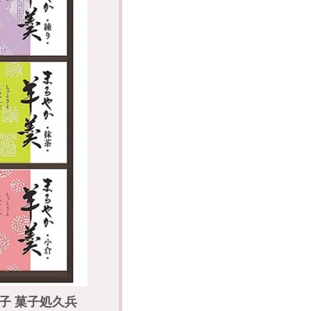
菓子 菓子処久兵