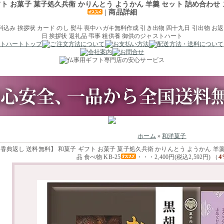
ト お菓子 菓子処久兵衛 かりんとう ようかん 羊羹 セット 詰め合わせ スイ
| 商品詳細
ホーム
»
和洋菓子
香典返し 送料無料】 和菓子 ギフト お菓子 菓子処久兵衛 かりんとう ようかん 羊羹
4
品 食べ物 KB-25
・・・2,400円(税込2,592円) （