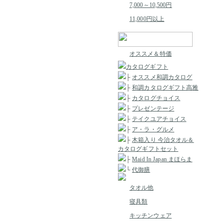
7,000～10,500円
11,000円以上
オススメ＆特価
カタログギフト
├
オススメ和調カタログ
├
和調カタログギフト高雅
├
カタログチョイス
├
プレゼンテージ
├
テイクユアチョイス
├
ア・ラ・グルメ
├
木箱入り 今治タオル＆
カタログギフトセット
├
Maid In Japan まほらま
└
代御膳
タオル他
寝具類
キッチンウェア