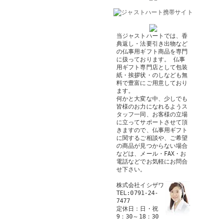
当ジャストハートでは、香
典返し・法要引き出物など
の仏事用ギフト商品を専門
に扱っております。 仏事
用ギフト専門店として包装
紙・挨拶状・のしなども無
料で豊富にご用意しており
ます。
何かと大変な中、少しでも
皆様のお力になれるようス
タッフ一同、お客様の立場
に立ってサポートさせて頂
きますので、仏事用ギフト
に関するご相談や、ご希望
の商品が見つからない場合
などは、メール・FAX・お
電話などでお気軽にお問合
せ下さい。
株式会社イシザワ
TEL:0791-24-
7477
定休日：日・祝
9：30～18：30