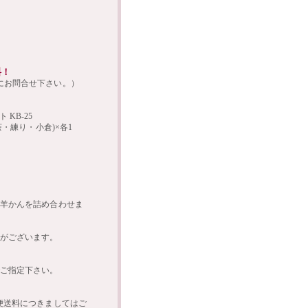
料！
にお問合せ下さい。）
KB-25
茶・練り・小倉)×各1
羊かんを詰め合わせま
がございます。
ご指定下さい。