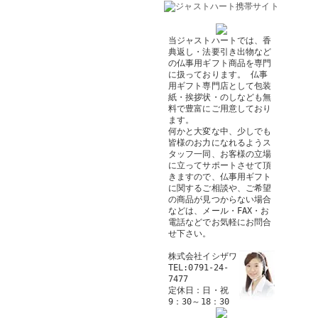
当ジャストハートでは、香
典返し・法要引き出物など
の仏事用ギフト商品を専門
に扱っております。 仏事
用ギフト専門店として包装
紙・挨拶状・のしなども無
料で豊富にご用意しており
ます。
何かと大変な中、少しでも
皆様のお力になれるようス
タッフ一同、お客様の立場
に立ってサポートさせて頂
きますので、仏事用ギフト
に関するご相談や、ご希望
の商品が見つからない場合
などは、メール・FAX・お
電話などでお気軽にお問合
せ下さい。
株式会社イシザワ
TEL:0791-24-
7477
定休日：日・祝
9：30～18：30