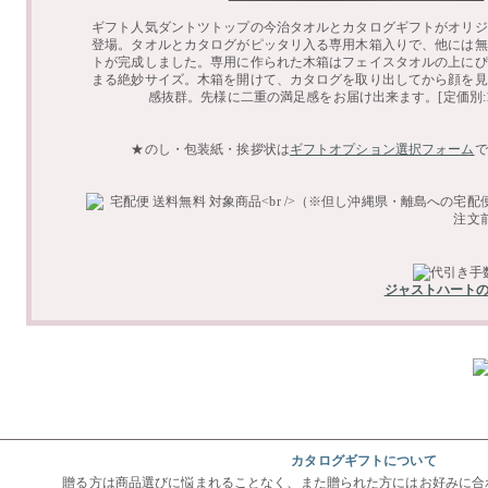
ギフト人気ダントツトップの今治タオルとカタログギフトがオリジ
登場。タオルとカタログがピッタリ入る専用木箱入りで、他には無
トが完成しました。専用に作られた木箱はフェイスタオルの上にぴ
まる絶妙サイズ。木箱を開けて、カタログを取り出してから顔を見
感抜群。先様に二重の満足感をお届け出来ます。[定価別:11
★のし・包装紙・挨拶状は
ギフトオプション選択フォーム
で
ジャストハート
カタログギフトについて
贈る方は商品選びに悩まれることなく、また贈られた方にはお好みに合