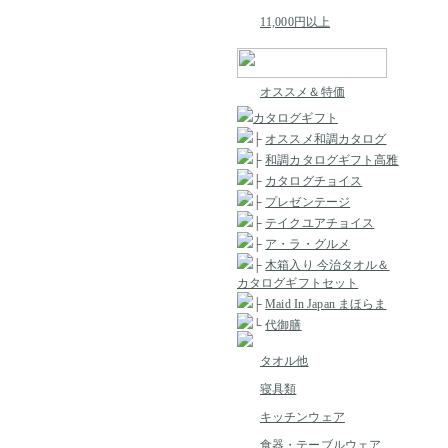
11,000円以上
オススメ＆特価
カタログギフト
├
オススメ和調カタログ
├
和調カタログギフト高雅
├
カタログチョイス
├
プレゼンテージ
├
テイクユアチョイス
├
ア・ラ・グルメ
├
木箱入り 今治タオル＆
カタログギフトセット
├
Maid In Japan まほらま
└
代御膳
タオル他
寝具類
キッチンウェア
食器・テーブルウェア