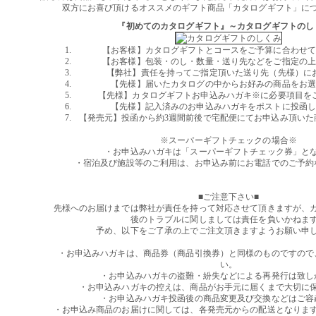
双方にお喜び頂けるオススメのギフト商品「カタログギフト」に
『初めてのカタログギフト』～カタログギフトのし
【お客様】カタログギフトとコースをご予算に合わせ
【お客様】包装・のし・数量・送り先などをご指定の
【弊社】責任を持ってご指定頂いた送り先（先様）に
【先様】届いたカタログの中からお好みの商品をお
【先様】カタログギフトお申込みハガキ※に必要項目を
【先様】記入済みのお申込みハガキをポストに投函
【発売元】投函から約3週間前後で宅配便にてお申込み頂いた
※スーパーギフトチェックの場合※
・お申込みハガキは「スーパーギフトチェック券」と
・宿泊及び施設等のご利用は、お申込み前にお電話でのご予約
■ご注意下さい■
先様へのお届けまでは弊社が責任を持って対応させて頂きますが、
後のトラブルに関しましては責任を負いかねま
予め、以下をご了承の上でご注文頂きますようお願い申
・お申込みハガキは、商品券（商品引換券）と同様のものですので
い。
・お申込みハガキの盗難・紛失などによる再発行は致し
・お申込みハガキの控えは、商品がお手元に届くまで大切に
・お申込みハガキ投函後の商品変更及び交換などはご容
・お申込み商品のお届けに関しては、各発売元からの配送となりま