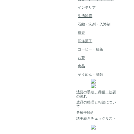
インテリア
生活雑貨
石鹸・洗剤・入浴剤
線香
和洋菓子
コーヒー・紅茶
お茶
食品
そうめん・麺類
法要の手順、葬儀・法要
の流れ
遺品の整理と相続につい
て
各種手続き
諸手続きチェックリスト