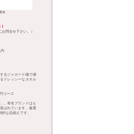
料！
にお問合せ下さい。）
以内
するジャカード織で瀬
るドレッシーなタオル
0円コース
」。有名ブランドはも
喜ばれています。厳選
倒的な品揃えです。