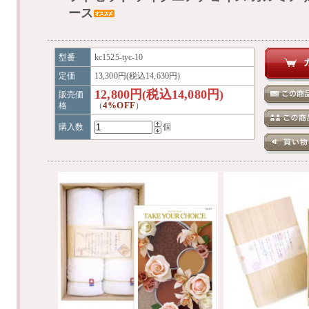
ース
型番
kc1525-tyc-10
定価
13,300円(税込14,630円)
12,800円(税込14,080円)
販売価
4%OFF
格
（
）
購入数
個