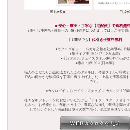
■ 安心・確実・丁寧な【宅配便】で送料無
（※但し沖縄県・離島への宅配便送料につきましては、ご注文前
代引き手数料無料
【１商品でも】
●カタログギフト・ハガキ交換有効期限/6ヶ月
●箱サイズ/約19.5×27×10.3(木箱)
●今治タオル/フェイスタオル(約34×75cm)×2
●素材：綿100％[日本製]
職人のこだわりが詰め込まれたこのタオルは、今治タオルが得意と
戸内の穏やかな波模様を丁寧に織り上げました。上品で清潔感溢れ
です。
●カタログギフト/テイクユアチョイス カルミア 1080
様々なギフトシーンにお使いいただける「テイク・ユア・チョイス
ちろん、お子様からご年配の方まで、豊富な品揃えで世代を問わず
してセレクトした商品数は堂々の業界No.1。他に類を見ない圧